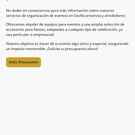
No dudes en contactarnos para más información sobre nuestros
servicios de organización de eventos en Sevilla provincia y alrededores.
Ofrecemos alquiler de equipos para eventos y una amplia selección de
accesorios para fiestas, adaptados a cualquier tipo de celebración, ya
sea particular o empresarial.
Nuestro objetivo es hacer de tu evento algo único y especial, asegurando
un impacto memorable. ¡Solicita tu presupuesto ahora!
Pedir Presupuesto
Para hacer una reserva habrá que abonar 50 €, salvo para lo siguiente:
- Para videomatón 360, toro mecánico, barredera y pista de karts 100 €.
- Para artículos personalizados habrá que abonar el 100 % del total (50 %
al encargarlo y 50 % antes de ser entregado)
- En presupuestos inferiores a 50 € habrá que abonar el 50 % del total.
- Que se indique algo contrario al presupuestar.